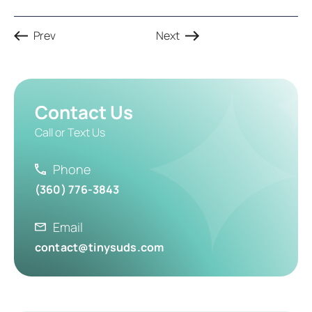
Prev
Next
Contact Us
Call or Text Us
Phone
(360) 776-3843
Email
contact@tinysuds.com