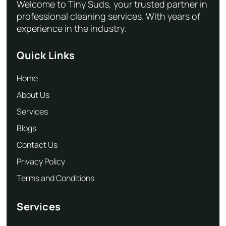
Welcome to Tiny Suds, your trusted partner in
professional cleaning services. With years of
experience in the industry.
Quick Links
Home
About Us
Services
Blogs
Contact Us
Privacy Policy
Terms and Conditions
Services