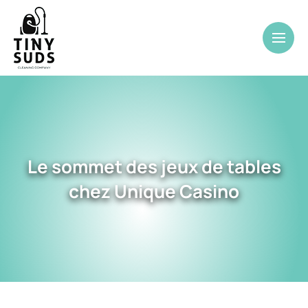
Le sommet des jeux de tables
chez Unique Casino