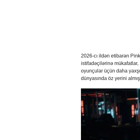
2026-cı ildən etibarən Pink
istifadəçilərinə mükafatlar
oyunçular üçün daha yaxşı
dünyasında öz yerini almışd