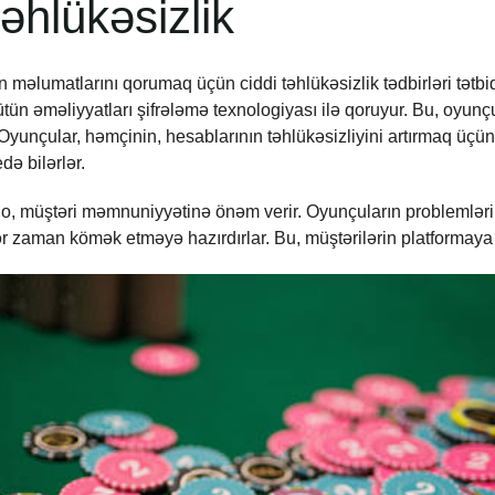
təhlükəsizlik
 məlumatlarını qorumaq üçün ciddi təhlükəsizlik tədbirləri tətbi
ütün əməliyyatları şifrələmə texnologiyası ilə qoruyur. Bu, oyunç
 Oyunçular, həmçinin, hesablarının təhlükəsizliyini artırmaq üçün 
də bilərlər.
o, müştəri məmnuniyyətinə önəm verir. Oyunçuların problemləri
zaman kömək etməyə hazırdırlar. Bu, müştərilərin platformaya ola