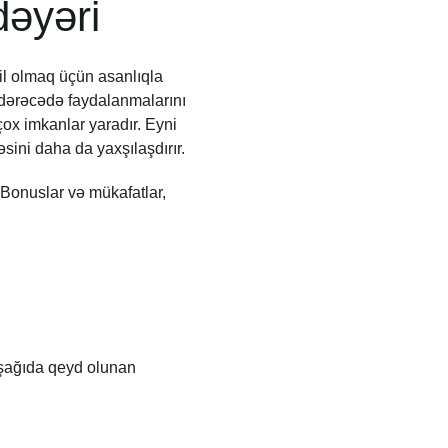
dəyəri
il olmaq üçün asanlıqla
 dərəcədə faydalanmalarını
çox imkanlar yaradır. Eyni
sini daha da yaxşılaşdırır.
Bonuslar və mükafatlar,
Aşağıda qeyd olunan