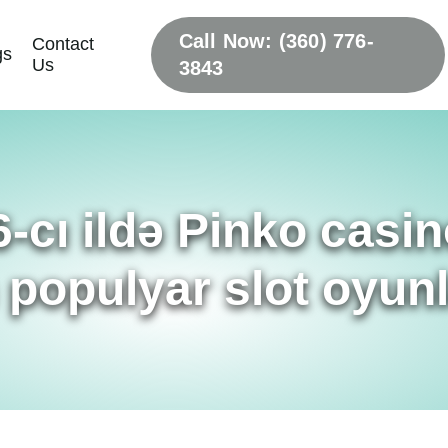
Call Now: (360) 776-
Contact
gs
Us
3843
-cı ildə Pinko casi
 populyar slot oyunl