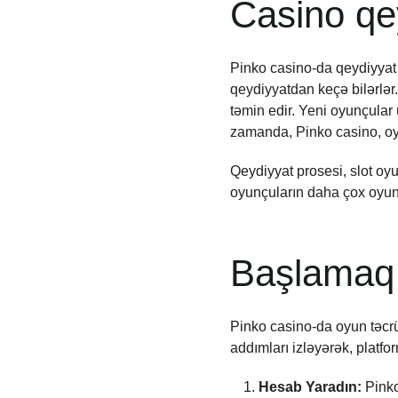
Casino qey
Pinko casino-da qeydiyyat 
qeydiyyatdan keçə bilərlər
təmin edir. Yeni oyunçular
zamanda, Pinko casino, oyu
Qeydiyyat prosesi, slot o
oyunçuların daha çox oyun
Başlamaq
Pinko casino-da oyun təcrü
addımları izləyərək, platf
Hesab Yaradın:
Pinko