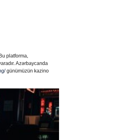
Bu platforma,
t yaradır. Azərbaycanda
ng/
günümüzün kazino