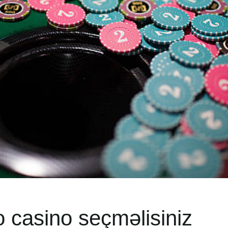
 casino seçməlisiniz