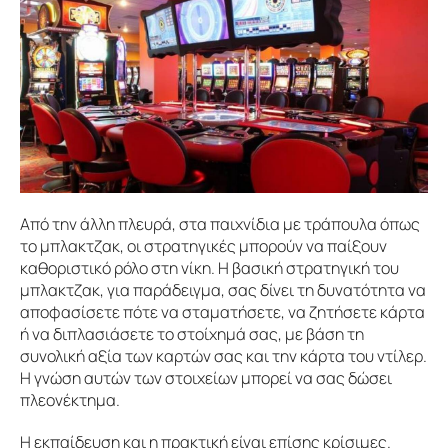
Από την άλλη πλευρά, στα παιχνίδια με τράπουλα όπως
το μπλακτζακ, οι στρατηγικές μπορούν να παίξουν
καθοριστικό ρόλο στη νίκη. Η βασική στρατηγική του
μπλακτζακ, για παράδειγμα, σας δίνει τη δυνατότητα να
αποφασίσετε πότε να σταματήσετε, να ζητήσετε κάρτα
ή να διπλασιάσετε το στοίχημά σας, με βάση τη
συνολική αξία των καρτών σας και την κάρτα του ντίλερ.
Η γνώση αυτών των στοιχείων μπορεί να σας δώσει
πλεονέκτημα.
Η εκπαίδευση και η πρακτική είναι επίσης κρίσιμες.