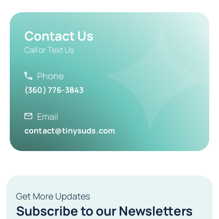
Contact Us
Call or Text Us
Phone
(360) 776-3843
Email
contact@tinysuds.com
Get More Updates
Subscribe to our Newsletters