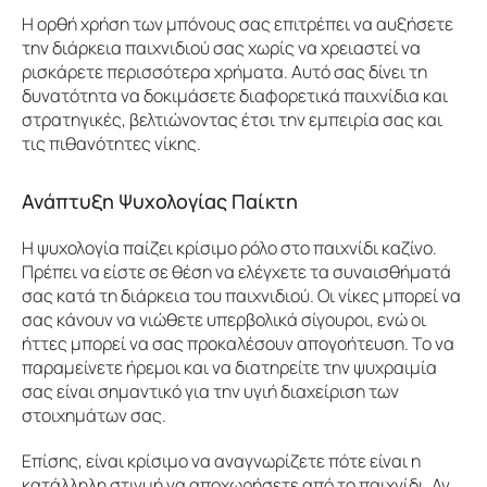
Η ορθή χρήση των μπόνους σας επιτρέπει να αυξήσετε
την διάρκεια παιχνιδιού σας χωρίς να χρειαστεί να
ρισκάρετε περισσότερα χρήματα. Αυτό σας δίνει τη
δυνατότητα να δοκιμάσετε διαφορετικά παιχνίδια και
στρατηγικές, βελτιώνοντας έτσι την εμπειρία σας και
τις πιθανότητες νίκης.
Ανάπτυξη Ψυχολογίας Παίκτη
Η ψυχολογία παίζει κρίσιμο ρόλο στο παιχνίδι καζίνο.
Πρέπει να είστε σε θέση να ελέγχετε τα συναισθήματά
σας κατά τη διάρκεια του παιχνιδιού. Οι νίκες μπορεί να
σας κάνουν να νιώθετε υπερβολικά σίγουροι, ενώ οι
ήττες μπορεί να σας προκαλέσουν απογοήτευση. Το να
παραμείνετε ήρεμοι και να διατηρείτε την ψυχραιμία
σας είναι σημαντικό για την υγιή διαχείριση των
στοιχημάτων σας.
Επίσης, είναι κρίσιμο να αναγνωρίζετε πότε είναι η
κατάλληλη στιγμή να αποχωρήσετε από το παιχνίδι. Αν