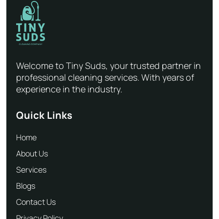
Welcome to Tiny Suds, your trusted partner in
professional cleaning services. With years of
experience in the industry.
Quick Links
Home
About Us
Services
Blogs
Contact Us
Privacy Policy