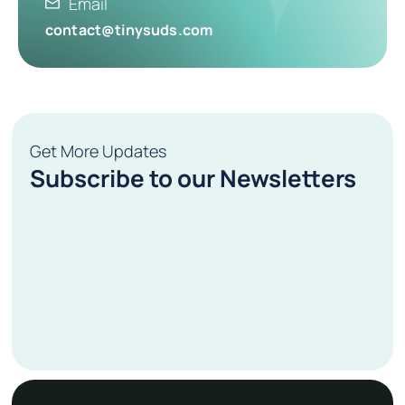
Email
contact@tinysuds.com
Get More Updates
Subscribe to our Newsletters