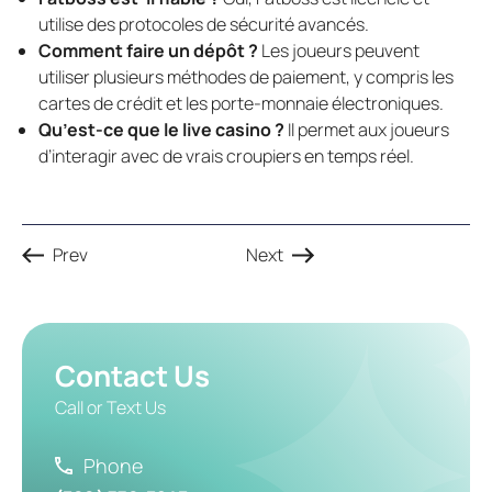
utilise des protocoles de sécurité avancés.
Comment faire un dépôt ?
Les joueurs peuvent
utiliser plusieurs méthodes de paiement, y compris les
cartes de crédit et les porte-monnaie électroniques.
Qu’est-ce que le live casino ?
Il permet aux joueurs
d’interagir avec de vrais croupiers en temps réel.
Prev
Next
Contact Us
Call or Text Us
Phone