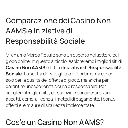
Comparazione dei Casino Non
AAMS e Iniziative di
Responsabilità Sociale
Mi chiamo Marco Rossi e sono un esperto nel settore del
gioco online. In questo articolo, esploreremo i migliori siti di
Casino Non AAMS
e le loro
Iniziative di Responsabilità
Sociale
. La scelta del sito giusto è fondamentale, non
solo per la qualità dell’offerta di gioco, ma anche per
garantire un’esperienza sicura e responsabile. Per
scegliere il miglior sito, è essenziale considerare vari
aspetti, come la licenza, i metodi di pagamento, i bonus
offerti e le misure di sicurezza implementate.
Cos’è un Casino Non AAMS?