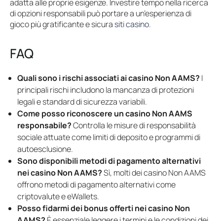
adatta alle proprie esigenze. Investire tempo nella ricerca
di opzioni responsabili può portare a un’esperienza di
gioco più gratificante e sicura
siti casino
.
FAQ
Quali sono i rischi associati ai casino Non AAMS?
I
principali rischi includono la mancanza di protezioni
legali e standard di sicurezza variabili.
Come posso riconoscere un casino Non AAMS
responsabile?
Controlla le misure di responsabilità
sociale attuate come limiti di deposito e programmi di
autoesclusione.
Sono disponibili metodi di pagamento alternativi
nei casino Non AAMS?
Sì, molti dei casino Non AAMS
offrono metodi di pagamento alternativi come
criptovalute e eWallets.
Posso fidarmi dei bonus offerti nei casino Non
AAMS?
È essenziale leggere i termini e le condizioni dei