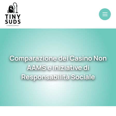
Comparazione dei Casino Non
AAMS e Iniziative di
Responsabilità Sociale