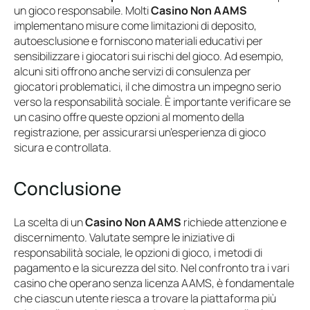
un gioco responsabile. Molti
Casino Non AAMS
implementano misure come limitazioni di deposito,
autoesclusione e forniscono materiali educativi per
sensibilizzare i giocatori sui rischi del gioco. Ad esempio,
alcuni siti offrono anche servizi di consulenza per
giocatori problematici, il che dimostra un impegno serio
verso la responsabilità sociale. È importante verificare se
un casino offre queste opzioni al momento della
registrazione, per assicurarsi un’esperienza di gioco
sicura e controllata.
Conclusione
La scelta di un
Casino Non AAMS
richiede attenzione e
discernimento. Valutate sempre le iniziative di
responsabilità sociale, le opzioni di gioco, i metodi di
pagamento e la sicurezza del sito. Nel confronto tra i vari
casino che operano senza licenza AAMS, è fondamentale
che ciascun utente riesca a trovare la piattaforma più