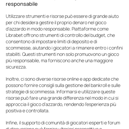
responsabile
Utilizzare strumenti e risorse può essere di grande aiuto
per chi desidera gestire il proprio denaro nel gioco
d’azzardo in modo responsabile. Piattaforme come
Librabet offrono strumenti di controllo del budget, che
consentono di impostare limiti di deposito e di
scommesse, aiutando i giocatori a rimanere entro i confini
stabiliti. Questi strumenti non solo promuovono un gioco
più responsabile, ma forniscono anche una maggiore
sicurezza.
Inoltre, ci sono diverse risorse online e app dedicate che
possono fornire consigli sulla gestione del bankroll e sulle
strategie di scommessa. Informarsi e utilizzare queste
risorse può fare una grande differenza nel modo in cui si
approccia il gioco d’azzardo, rendendo l’esperienza più
positiva e controllata.
Infine, il supporto di comunità di giocatori esperti e forum
di discussione può fornire ulteriori prospettive e