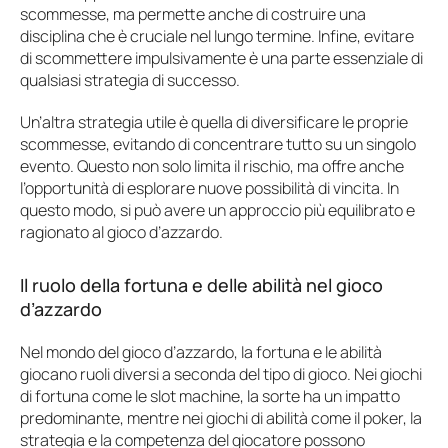
scommesse, ma permette anche di costruire una
disciplina che è cruciale nel lungo termine. Infine, evitare
di scommettere impulsivamente è una parte essenziale di
qualsiasi strategia di successo.
Un’altra strategia utile è quella di diversificare le proprie
scommesse, evitando di concentrare tutto su un singolo
evento. Questo non solo limita il rischio, ma offre anche
l’opportunità di esplorare nuove possibilità di vincita. In
questo modo, si può avere un approccio più equilibrato e
ragionato al gioco d’azzardo.
Il ruolo della fortuna e delle abilità nel gioco
d’azzardo
Nel mondo del gioco d’azzardo, la fortuna e le abilità
giocano ruoli diversi a seconda del tipo di gioco. Nei giochi
di fortuna come le slot machine, la sorte ha un impatto
predominante, mentre nei giochi di abilità come il poker, la
strategia e la competenza del giocatore possono