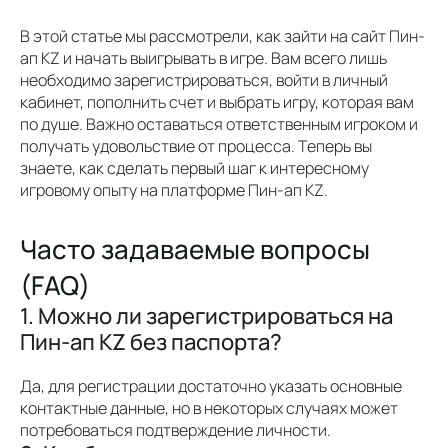
В этой статье мы рассмотрели, как зайти на сайт Пин-
ап KZ и начать выигрывать в игре. Вам всего лишь
необходимо зарегистрироваться, войти в личный
кабинет, пополнить счет и выбрать игру, которая вам
по душе. Важно оставаться ответственным игроком и
получать удовольствие от процесса. Теперь вы
знаете, как сделать первый шаг к интересному
игровому опыту на платформе Пин-ап KZ.
Часто задаваемые вопросы
(FAQ)
1. Можно ли зарегистрироваться на
Пин-ап KZ без паспорта?
Да, для регистрации достаточно указать основные
контактные данные, но в некоторых случаях может
потребоваться подтверждение личности.