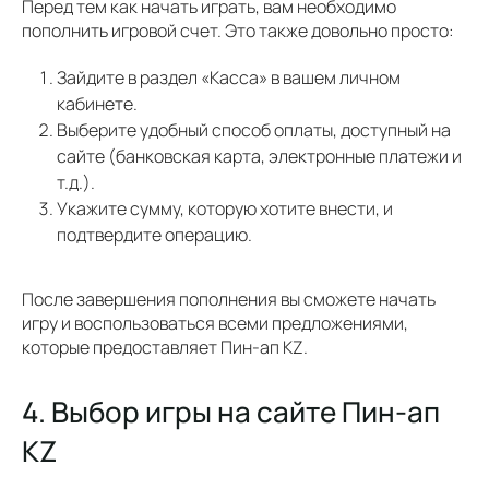
Перед тем как начать играть, вам необходимо
пополнить игровой счет. Это также довольно просто:
Зайдите в раздел «Касса» в вашем личном
кабинете.
Выберите удобный способ оплаты, доступный на
сайте (банковская карта, электронные платежи и
т.д.).
Укажите сумму, которую хотите внести, и
подтвердите операцию.
После завершения пополнения вы сможете начать
игру и воспользоваться всеми предложениями,
которые предоставляет Пин-ап KZ.
4. Выбор игры на сайте Пин-ап
KZ