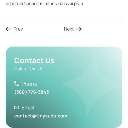
игровой баланс и шансы на выигрыш.
Prev
Next
Contact Us
Call or Text Us
Phone
(360) 776-3843
Email
contact@tinysuds.com