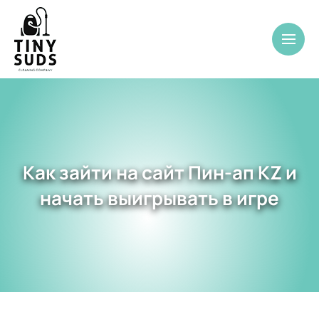
Как зайти на сайт Пин-ап KZ и
начать выигрывать в игре