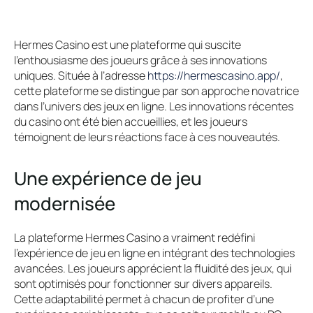
Hermes Casino est une plateforme qui suscite
l’enthousiasme des joueurs grâce à ses innovations
uniques. Située à l’adresse
https://hermescasino.app/
,
cette plateforme se distingue par son approche novatrice
dans l’univers des jeux en ligne. Les innovations récentes
du casino ont été bien accueillies, et les joueurs
témoignent de leurs réactions face à ces nouveautés.
Une expérience de jeu
modernisée
La plateforme Hermes Casino a vraiment redéfini
l’expérience de jeu en ligne en intégrant des technologies
avancées. Les joueurs apprécient la fluidité des jeux, qui
sont optimisés pour fonctionner sur divers appareils.
Cette adaptabilité permet à chacun de profiter d’une