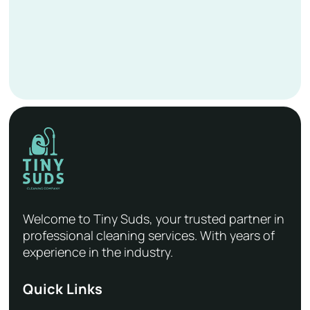
Welcome to Tiny Suds, your trusted partner in
professional cleaning services. With years of
experience in the industry.
Quick Links