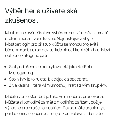
Výběr her a uživatelská
zkušenost
Mostbet se pyšní širokým výběrem her, včetně automatů,
stolních her a živého kasina. Nejčastější chyby při
Mostbet login pro přístup k účtu se mohou projevit i
během hraní, pokud nevíte, kde hledat konkrétní hru. Mezi
oblíbené kategorie patří:
Sloty od předních poskytovatelů jako NetEnt a
Microgaming.
Stolní hry jako ruleta, blackjack a baccarat.
Živá kasina, která vám umožňují hrát s živými krupiéry.
Mobilní verze Mostbet je také velmi dobře zpracována.
Můžete si pohodlně zahrát z mobilního zařízení, což je
výhodné pro hráče na cestách. Pokud máte problémy s
přihlášením, nejlepší cestou je zkontrolovat, zda máte