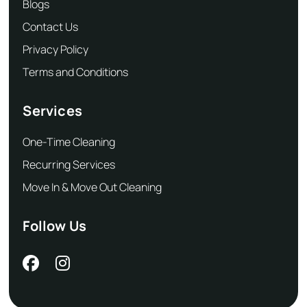
Blogs
Contact Us
Privacy Policy
Terms and Conditions
Services
One-Time Cleaning
Recurring Services
Move In & Move Out Cleaning
Follow Us