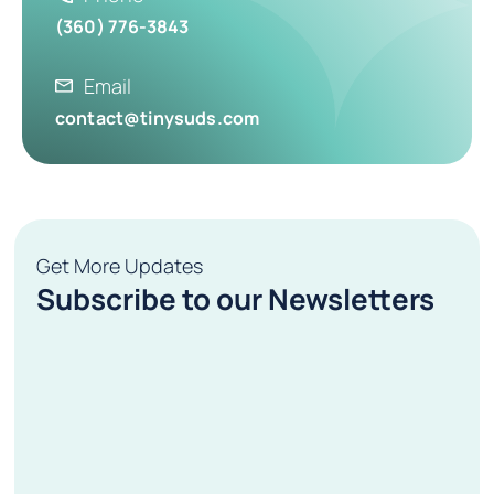
(360) 776-3843
Email
contact@tinysuds.com
Get More Updates
Subscribe to our Newsletters