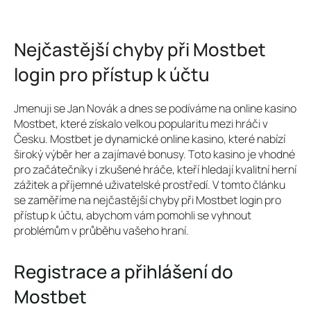
Nejčastější chyby při Mostbet
login pro přístup k účtu
Jmenuji se Jan Novák a dnes se podíváme na online kasino
Mostbet, které získalo velkou popularitu mezi hráči v
Česku. Mostbet je dynamické online kasino, které nabízí
široký výběr her a zajímavé bonusy. Toto kasino je vhodné
pro začátečníky i zkušené hráče, kteří hledají kvalitní herní
zážitek a příjemné uživatelské prostředí. V tomto článku
se zaměříme na nejčastější chyby při Mostbet login pro
přístup k účtu, abychom vám pomohli se vyhnout
problémům v průběhu vašeho hraní.
Registrace a přihlášení do
Mostbet