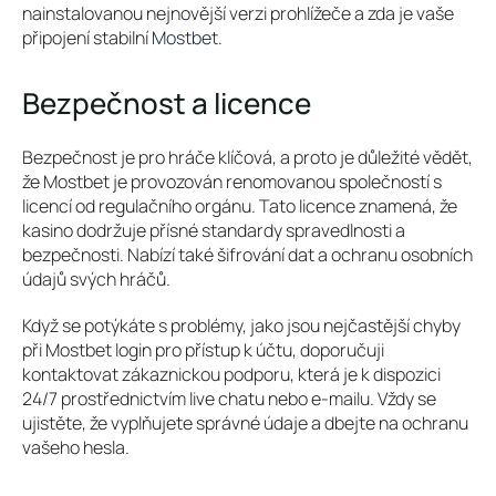
nainstalovanou nejnovější verzi prohlížeče a zda je vaše
připojení stabilní
Mostbet
.
Bezpečnost a licence
Bezpečnost je pro hráče klíčová, a proto je důležité vědět,
že Mostbet je provozován renomovanou společností s
licencí od regulačního orgánu. Tato licence znamená, že
kasino dodržuje přísné standardy spravedlnosti a
bezpečnosti. Nabízí také šifrování dat a ochranu osobních
údajů svých hráčů.
Když se potýkáte s problémy, jako jsou nejčastější chyby
při Mostbet login pro přístup k účtu, doporučuji
kontaktovat zákaznickou podporu, která je k dispozici
24/7 prostřednictvím live chatu nebo e-mailu. Vždy se
ujistěte, že vyplňujete správné údaje a dbejte na ochranu
vašeho hesla.