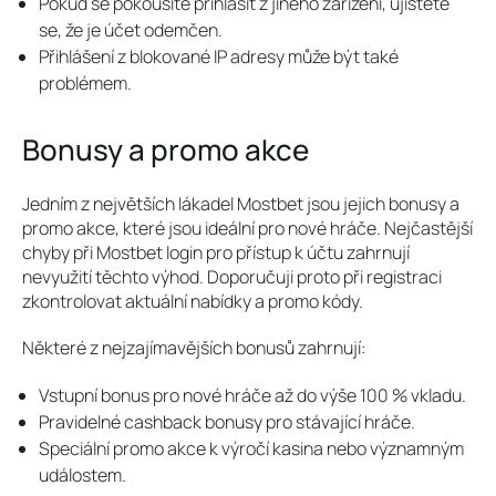
Pokud se pokoušíte přihlásit z jiného zařízení, ujistěte
se, že je účet odemčen.
Přihlášení z blokované IP adresy může být také
problémem.
Bonusy a promo akce
Jedním z největších lákadel Mostbet jsou jejich bonusy a
promo akce, které jsou ideální pro nové hráče. Nejčastější
chyby při Mostbet login pro přístup k účtu zahrnují
nevyužití těchto výhod. Doporučuji proto při registraci
zkontrolovat aktuální nabídky a promo kódy.
Některé z nejzajímavějších bonusů zahrnují:
Vstupní bonus pro nové hráče až do výše 100 % vkladu.
Pravidelné cashback bonusy pro stávající hráče.
Speciální promo akce k výročí kasina nebo významným
událostem.