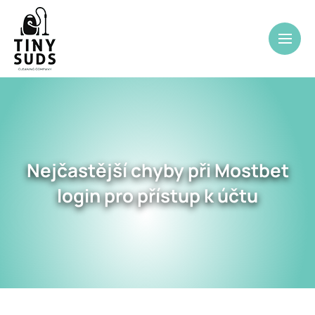
Nejčastější chyby při Mostbet
login pro přístup k účtu