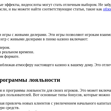
ые эффекты, видеослоты могут стать отличным выбором. Не забу
сли, и вы можете найти соответствующие статьи, такие как
обзо
 игры с живыми дилерами. Эти игры позволяют игрокам взаимо
 игр с живыми дилерами в пинко казино включают:
лером.
 реальном времени.
ом формате.
лижая атмосферу настоящего казино к вашему дому. Это отличн
программы лояльности
 и программы лояльности для своих игроков. Это может включа
их пользователей. Вот основные типы бонусов, которые можно 
ая привлечь новых клиентов с увеличением начального капитал
ри средств.