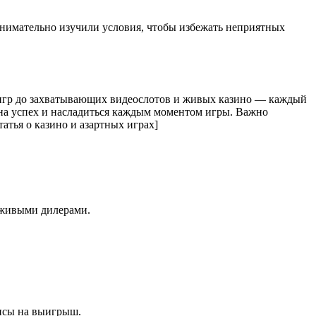
внимательно изучили условия, чтобы избежать неприятных
 игр до захватывающих видеослотов и живых казино — каждый
 на успех и насладиться каждым моментом игры. Важно
татья о казино и азартных играх]
 живыми дилерами.
ансы на выигрыш.