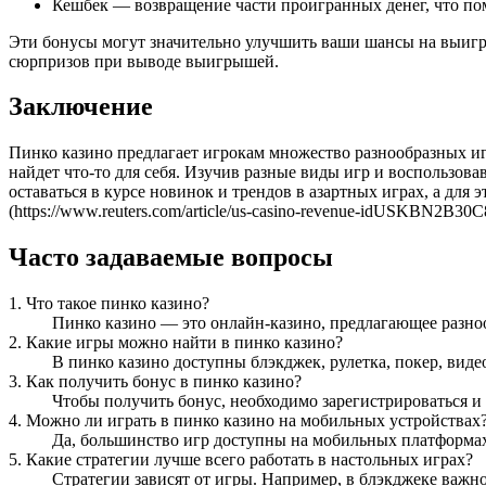
Кешбек — возвращение части проигранных денег, что по
Эти бонусы могут значительно улучшить ваши шансы на выигры
сюрпризов при выводе выигрышей.
Заключение
Пинко казино предлагает игрокам множество разнообразных и
найдет что-то для себя. Изучив разные виды игр и воспользо
оставаться в курсе новинок и трендов в азартных играх, а для 
(https://www.reuters.com/article/us-casino-revenue-idUSKBN2B3
Часто задаваемые вопросы
1. Что такое пинко казино?
Пинко казино — это онлайн-казино, предлагающее разно
2. Какие игры можно найти в пинко казино?
В пинко казино доступны блэкджек, рулетка, покер, вид
3. Как получить бонус в пинко казино?
Чтобы получить бонус, необходимо зарегистрироваться и 
4. Можно ли играть в пинко казино на мобильных устройствах
Да, большинство игр доступны на мобильных платформах, 
5. Какие стратегии лучше всего работать в настольных играх?
Стратегии зависят от игры. Например, в блэкджеке важн