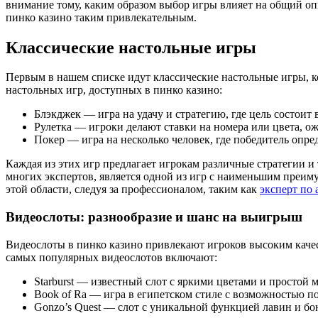
внимание тому, каким образом выбор игры влияет на общий оп
пинко казино таким привлекательным.
Классические настольные игры
Первым в нашем списке идут классические настольные игры, к
настольных игр, доступных в пинко казино:
Блэкджек — игра на удачу и стратегию, где цель состоит 
Рулетка — игроки делают ставки на номера или цвета, ож
Покер — игра на несколько человек, где победитель опре
Каждая из этих игр предлагает игрокам различные стратегии и
многих экспертов, является одной из игр с наименьшим преим
этой области, следуя за профессионалом, таким как
эксперт по
Видеослоты: разнообразие и шанс на выигрыш
Видеослоты в пинко казино привлекают игроков высоким каче
самых популярных видеослотов включают:
Starburst — известный слот с яркими цветами и простой 
Book of Ra — игра в египетском стиле с возможностью 
Gonzo’s Quest — слот с уникальной функцией лавин и бо