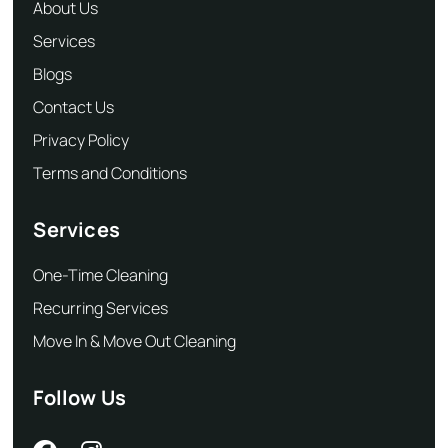
About Us
Services
Blogs
Contact Us
Privacy Policy
Terms and Conditions
Services
One-Time Cleaning
Recurring Services
Move In & Move Out Cleaning
Follow Us