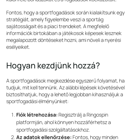
Fontos, hogy a sportfogadások során kialakítsunk egy
stratégiát, amely figyelembe veszi a sportág
sajátosságait és a piaci trendeket. A megfelelő
információk birtokában a játékosok képesek lesznek
megalapozott döntéseket hozni, ami növeli a nyerési
esélyeiket.
Hogyan kezdjünk hozzá?
A sportfogadások megkezdése egyszerű folyamat, ha
tudjuk, mit kell tennünk. Az alábbi lépések követésével
biztosíthatjuk, hogy a lehető legjobban kihasználjuk a
sportfogadási élményünket:
Fiók létrehozása:
Regisztrálj a Ringospin
platformján, ahol könnyen hozzáférhetsz a
sportfogadási szolgáltatásokhoz.
Az adatok ellenőrzése:
Fontos, hogy minden