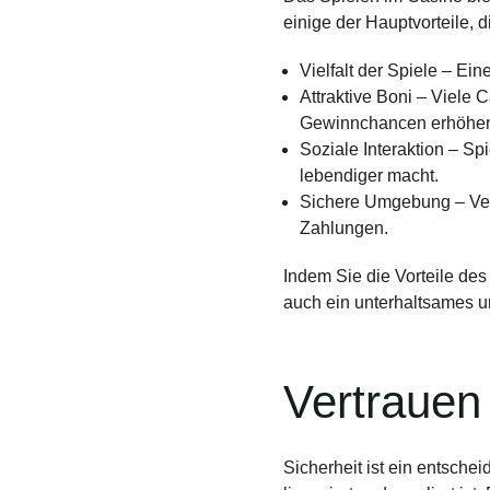
einige der Hauptvorteile, d
Vielfalt der Spiele – Ei
Attraktive Boni – Viele
Gewinnchancen erhöhe
Soziale Interaktion – Sp
lebendiger macht.
Sichere Umgebung – Ver
Zahlungen.
Indem Sie die Vorteile de
auch ein unterhaltsames u
Vertrauen
Sicherheit ist ein entsche