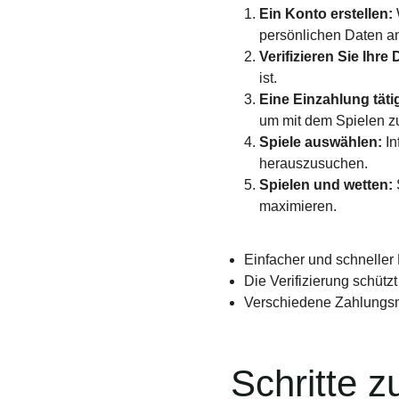
Ein Konto erstellen:
persönlichen Daten a
Verifizieren Sie Ihre 
ist.
Eine Einzahlung täti
um mit dem Spielen z
Spiele auswählen:
In
herauszusuchen.
Spielen und wetten:
maximieren.
Einfacher und schneller
Die Verifizierung schützt
Verschiedene Zahlungsme
Schritte z