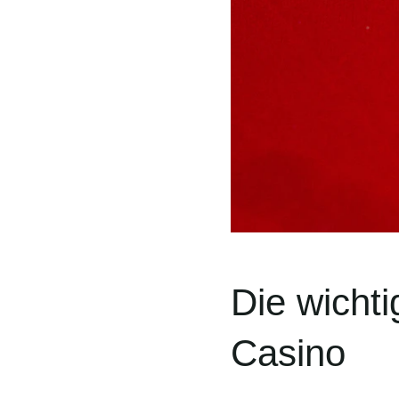
Die wicht
Casino