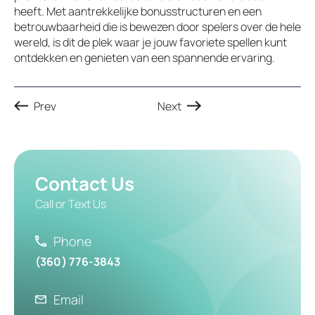
heeft. Met aantrekkelijke bonusstructuren en een
betrouwbaarheid die is bewezen door spelers over de hele
wereld, is dit de plek waar je jouw favoriete spellen kunt
ontdekken en genieten van een spannende ervaring.
Prev
Next
Contact Us
Call or Text Us
Phone
(360) 776-3843
Email