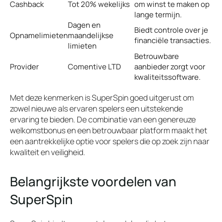
Cashback
Tot 20% wekelijks
om winst te maken op
lange termijn.
Dagen en
Biedt controle over je
Opnamelimieten
maandelijkse
financiële transacties.
limieten
Betrouwbare
Provider
Comentive LTD
aanbieder zorgt voor
kwaliteitssoftware.
Met deze kenmerken is SuperSpin goed uitgerust om
zowel nieuwe als ervaren spelers een uitstekende
ervaring te bieden. De combinatie van een genereuze
welkomstbonus en een betrouwbaar platform maakt het
een aantrekkelijke optie voor spelers die op zoek zijn naar
kwaliteit en veiligheid.
Belangrijkste voordelen van
SuperSpin