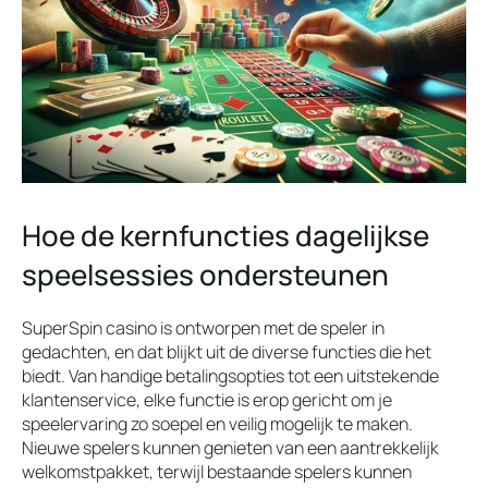
Hoe de kernfuncties dagelijkse
speelsessies ondersteunen
SuperSpin casino is ontworpen met de speler in
gedachten, en dat blijkt uit de diverse functies die het
biedt. Van handige betalingsopties tot een uitstekende
klantenservice, elke functie is erop gericht om je
speelervaring zo soepel en veilig mogelijk te maken.
Nieuwe spelers kunnen genieten van een aantrekkelijk
welkomstpakket, terwijl bestaande spelers kunnen