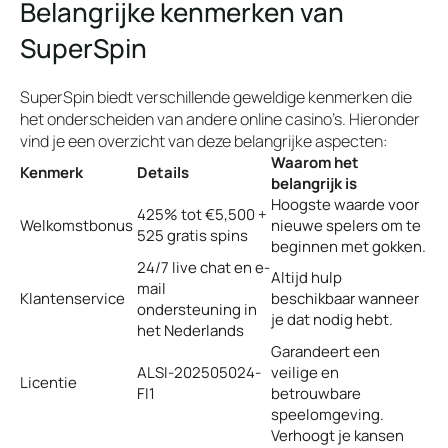
Belangrijke kenmerken van
SuperSpin
SuperSpin biedt verschillende geweldige kenmerken die
het onderscheiden van andere online casino’s. Hieronder
vind je een overzicht van deze belangrijke aspecten:
Waarom het
Kenmerk
Details
belangrijk is
Hoogste waarde voor
425% tot €5,500 +
Welkomstbonus
nieuwe spelers om te
525 gratis spins
beginnen met gokken.
24/7 live chat en e-
Altijd hulp
mail
Klantenservice
beschikbaar wanneer
ondersteuning in
je dat nodig hebt.
het Nederlands
Garandeert een
ALSI-202505024-
veilige en
Licentie
FI1
betrouwbare
speelomgeving.
Verhoogt je kansen