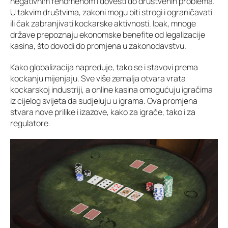
negativnim fenomenom i dovesti do društvenih problema.
U takvim društvima, zakoni mogu biti strogi i ograničavati
ili čak zabranjivati kockarske aktivnosti. Ipak, mnoge
države prepoznaju ekonomske benefite od legalizacije
kasina, što dovodi do promjena u zakonodavstvu.
Kako globalizacija napreduje, tako se i stavovi prema
kockanju mijenjaju. Sve više zemalja otvara vrata
kockarskoj industriji, a online kasina omogućuju igračima
iz cijelog svijeta da sudjeluju u igrama. Ova promjena
stvara nove prilike i izazove, kako za igrače, tako i za
regulatore.