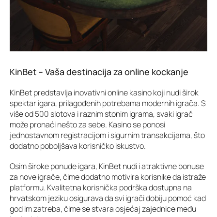
KinBet – Vaša destinacija za online kockanje
KinBet predstavlja inovativni online kasino koji nudi širok
spektar igara, prilagođenih potrebama modernih igrača. S
više od 500 slotova i raznim stonim igrama, svaki igrač
može pronaći nešto za sebe. Kasino se ponosi
jednostavnom registracijom i sigurnim transakcijama, što
dodatno poboljšava korisničko iskustvo.
Osim široke ponude igara, KinBet nudi i atraktivne bonuse
za nove igrače, čime dodatno motivira korisnike da istraže
platformu. Kvalitetna korisnička podrška dostupna na
hrvatskom jeziku osigurava da svi igrači dobiju pomoć kad
god im zatreba, čime se stvara osjećaj zajednice među