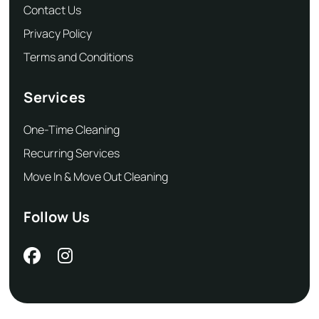
Contact Us
Privacy Policy
Terms and Conditions
Services
One-Time Cleaning
Recurring Services
Move In & Move Out Cleaning
Follow Us