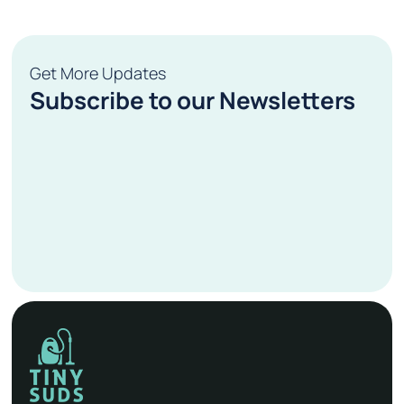
Get More Updates
Subscribe to our Newsletters