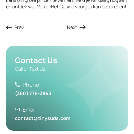
kans om grote prijzen te winnen. Meld je vandaag nog aan
en ontdek wat VulkanBet Casino voor jou kan betekenen!
Prev
Next
Contact Us
Call or Text Us
Phone
(360) 776-3843
Email
contact@tinysuds.com