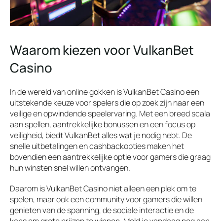
Waarom kiezen voor VulkanBet
Casino
In de wereld van online gokken is VulkanBet Casino een
uitstekende keuze voor spelers die op zoek zijn naar een
veilige en opwindende speelervaring. Met een breed scala
aan spellen, aantrekkelijke bonussen en een focus op
veiligheid, biedt VulkanBet alles wat je nodig hebt. De
snelle uitbetalingen en cashbackopties maken het
bovendien een aantrekkelijke optie voor gamers die graag
hun winsten snel willen ontvangen.
Daarom is VulkanBet Casino niet alleen een plek om te
spelen, maar ook een community voor gamers die willen
genieten van de spanning, de sociale interactie en de