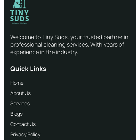
Welcome to Tiny Suds, your trusted partner in
professional cleaning services. With years of
experience in the industry.
Quick Links
Home
About Us
Services
Blogs
Contact Us
Privacy Policy