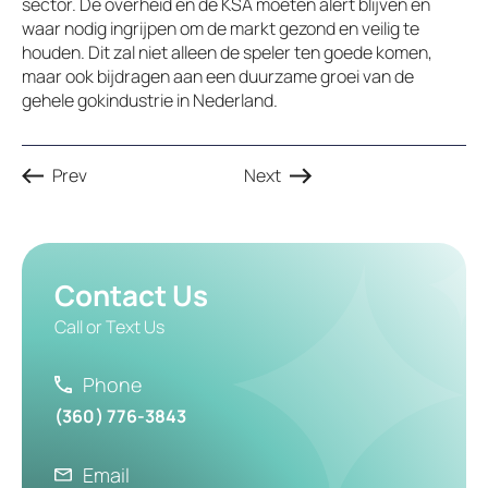
sector. De overheid en de KSA moeten alert blijven en
waar nodig ingrijpen om de markt gezond en veilig te
houden. Dit zal niet alleen de speler ten goede komen,
maar ook bijdragen aan een duurzame groei van de
gehele gokindustrie in Nederland.
Prev
Next
Contact Us
Call or Text Us
Phone
(360) 776-3843
Email