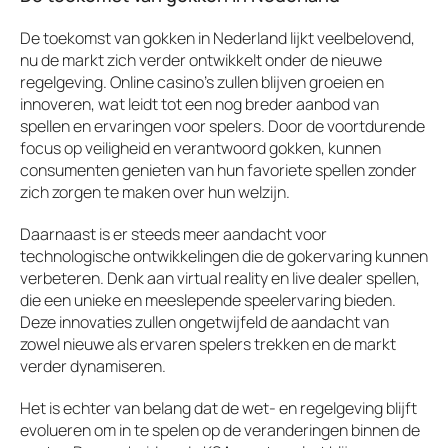
De toekomst van gokken in Nederland lijkt veelbelovend,
nu de markt zich verder ontwikkelt onder de nieuwe
regelgeving. Online casino’s zullen blijven groeien en
innoveren, wat leidt tot een nog breder aanbod van
spellen en ervaringen voor spelers. Door de voortdurende
focus op veiligheid en verantwoord gokken, kunnen
consumenten genieten van hun favoriete spellen zonder
zich zorgen te maken over hun welzijn.
Daarnaast is er steeds meer aandacht voor
technologische ontwikkelingen die de gokervaring kunnen
verbeteren. Denk aan virtual reality en live dealer spellen,
die een unieke en meeslepende speelervaring bieden.
Deze innovaties zullen ongetwijfeld de aandacht van
zowel nieuwe als ervaren spelers trekken en de markt
verder dynamiseren.
Het is echter van belang dat de wet- en regelgeving blijft
evolueren om in te spelen op de veranderingen binnen de