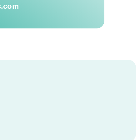
s.com