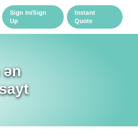
Sign In/Sign
Instant
Up
Quote
 ən
sayt