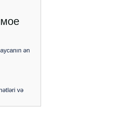
имое
baycanın ən
ətləri və