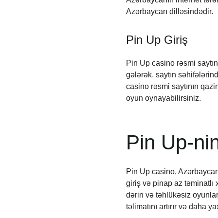
Azərbaycan dilləsindədir.
Pin Up Giriş
Pin Up casino rəsmi saytınd
gələrək, saytın səhifələrind
casino rəsmi saytının qazin
oyun oynayabilirsiniz.
Pin Up-nin
Pin Up casino, Azərbaycanı
giriş və pinap az təminatl
dərin və təhlükəsiz oyunlar
təlimatını artırır və daha y